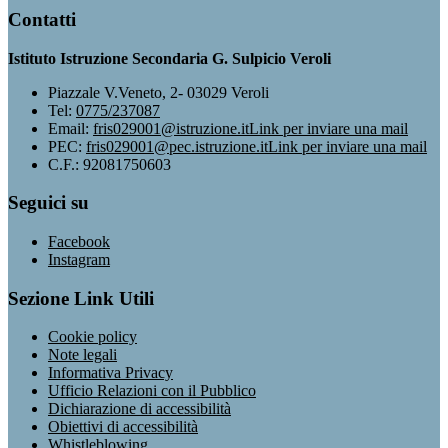
Contatti
Istituto Istruzione Secondaria G. Sulpicio Veroli
Piazzale V.Veneto, 2- 03029 Veroli
Tel:
0775/237087
Email:
fris029001@istruzione.it
Link per inviare una mail
PEC:
fris029001@pec.istruzione.it
Link per inviare una mail
C.F.: 92081750603
Seguici su
Facebook
Instagram
Sezione Link Utili
Cookie policy
Note legali
Informativa Privacy
Ufficio Relazioni con il Pubblico
Dichiarazione di accessibilità
Obiettivi di accessibilità
Whistleblowing