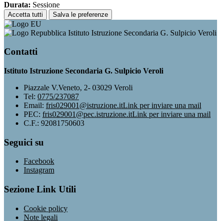
Durata:
Sessione
Accetta tutti
Salva le preferenze
Istituto Istruzione Secondaria G. Sulpicio Veroli
Contatti
Istituto Istruzione Secondaria G. Sulpicio Veroli
Piazzale V.Veneto, 2- 03029 Veroli
Tel:
0775/237087
Email:
fris029001@istruzione.it
Link per inviare una mail
PEC:
fris029001@pec.istruzione.it
Link per inviare una mail
C.F.: 92081750603
Seguici su
Facebook
Instagram
Sezione Link Utili
Cookie policy
Note legali