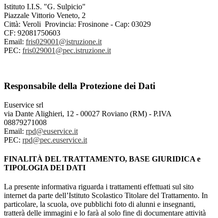
Istituto I.I.S. "G. Sulpicio"
Piazzale Vittorio Veneto, 2
Città: Veroli Provincia: Frosinone - Cap: 03029
CF:
92081750603
Email:
fris029001@istruzione.it
PEC:
fris029001@pec.istruzione.it
Responsabile della Protezione dei Dati
Euservice srl
via Dante Alighieri, 12 - 00027 Roviano (RM) - P.IVA
08879271008
Email:
rpd@euservice.it
PEC:
rpd@pec.euservice.it
FINALITÀ DEL TRATTAMENTO, BASE GIURIDICA e
TIPOLOGIA DEI DATI
La presente informativa riguarda i trattamenti effettuati sul sito
internet da parte dell’Istituto Scolastico Titolare del Trattamento. In
particolare, la scuola, ove pubblichi foto di alunni e insegnanti,
tratterà delle immagini e lo farà al solo fine di documentare attività