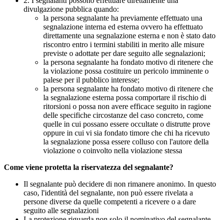
2. I segnalanti possono effettuare direttamente una
divulgazione pubblica quando:
la persona segnalante ha previamente effettuato una
segnalazione interna ed esterna ovvero ha effettuato
direttamente una segnalazione esterna e non è stato dato
riscontro entro i termini stabiliti in merito alle misure
previste o adottate per dare seguito alle segnalazioni;
la persona segnalante ha fondato motivo di ritenere che
la violazione possa costituire un pericolo imminente o
palese per il pubblico interesse;
la persona segnalante ha fondato motivo di ritenere che
la segnalazione esterna possa comportare il rischio di
ritorsioni o possa non avere efficace seguito in ragione
delle specifiche circostanze del caso concreto, come
quelle in cui possano essere occultate o distrutte prove
oppure in cui vi sia fondato timore che chi ha ricevuto
la segnalazione possa essere colluso con l'autore della
violazione o coinvolto nella violazione stessa
Come viene protetta la riservatezza del segnalante?
Il segnalante può decidere di non rimanere anonimo. In questo
caso, l'identità del segnalante, non può essere rivelata a
persone diverse da quelle competenti a ricevere o a dare
seguito alle segnalazioni
La protezione riguarda non solo il nominativo del segnalante