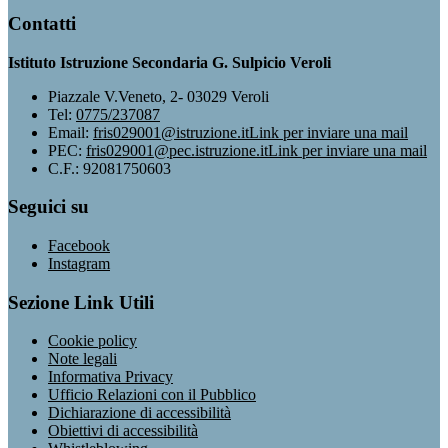
Contatti
Istituto Istruzione Secondaria G. Sulpicio Veroli
Piazzale V.Veneto, 2- 03029 Veroli
Tel:
0775/237087
Email:
fris029001@istruzione.it
Link per inviare una mail
PEC:
fris029001@pec.istruzione.it
Link per inviare una mail
C.F.: 92081750603
Seguici su
Facebook
Instagram
Sezione Link Utili
Cookie policy
Note legali
Informativa Privacy
Ufficio Relazioni con il Pubblico
Dichiarazione di accessibilità
Obiettivi di accessibilità