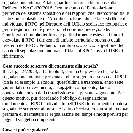
segnalazione interna. A tal riguardo si ricorda che in base alla
Delibera ANAC 430/2016: “tenuto conto dell’articolazione
periferica del sistema scolastico e dei rapporti che intercorrono tra le
istituzioni scolastiche e l’Amministrazione ministeriale, si ritiene di
individuare il RPC nel Direttore dell’Ufficio scolastico regionale, o
per le regioni in cui è previsto, nel coordinatore regionale.
Considerato l’ambito territoriale particolarmente esteso, al fine di
agevolare il RPC, i dirigenti di ambito territoriale operano quali
referenti del RPC”. Pertanto, in ambito scolastico, la gestione del
canale di segnalazione interna è affidata al RPCT ossia l’USR di
riferimento.
Cosa succede se scrivo direttamente alla scuola?
Il D. Lgs. 24/2023, all’articolo 4, comma 6, prevede che, se la
segnalazione interna è presentata ad un soggetto diverso dal RPCT
(ossia ad esempio la scuola), quest’ultima è trasmessa, entro sette
giorni dal suo ricevimento, al soggetto competente, dando
contestuale notizia della trasmissione alla persona segnalante. Per
questo motivo, pur ricordando l’obbligo di segnalazione
direttamente al RPCT individuato nell’USR di riferimento, qualora il
segnalante scrivesse al presente Istituto Scolastico, quest’ultimo avrà
premura di trasmettere la segnalazione nei tempi e modi previsti per
legge al soggetto competente.
Cosa si può segnalare?