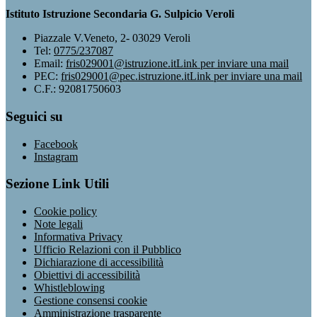
Istituto Istruzione Secondaria G. Sulpicio Veroli
Piazzale V.Veneto, 2- 03029 Veroli
Tel:
0775/237087
Email:
fris029001@istruzione.it
Link per inviare una mail
PEC:
fris029001@pec.istruzione.it
Link per inviare una mail
C.F.: 92081750603
Seguici su
Facebook
Instagram
Sezione Link Utili
Cookie policy
Note legali
Informativa Privacy
Ufficio Relazioni con il Pubblico
Dichiarazione di accessibilità
Obiettivi di accessibilità
Whistleblowing
Gestione consensi cookie
Amministrazione trasparente