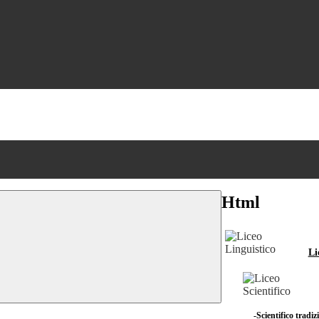
Html
Li
-Scientifico tradiz