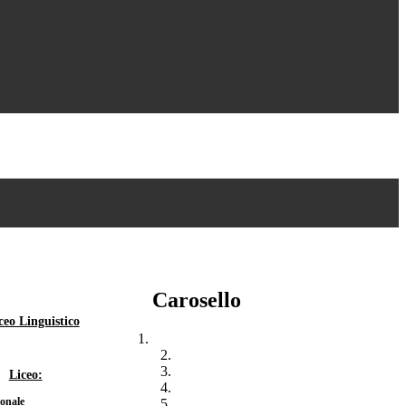
Carosello
ceo Linguistico
Liceo:
ionale