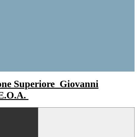
ione Superiore
Giovanni
.E.O.A.