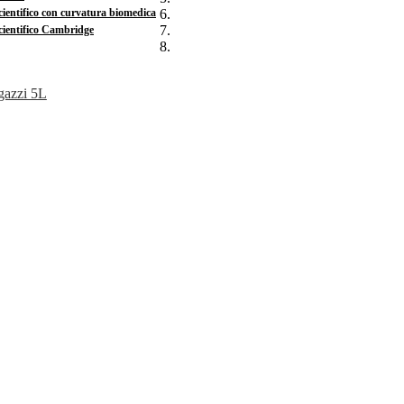
cientifico con curvatura biomedica
cientifico Cambridge