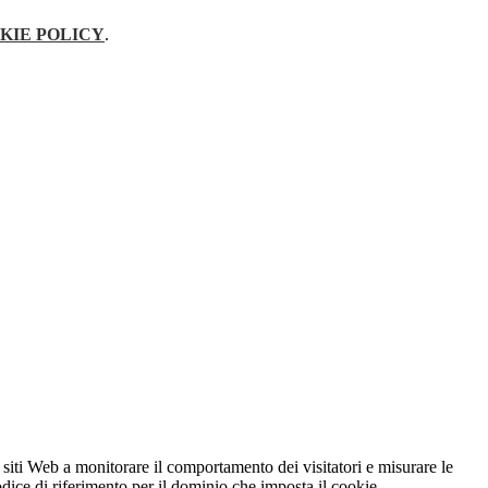
KIE POLICY
.
 siti Web a monitorare il comportamento dei visitatori e misurare le
codice di riferimento per il dominio che imposta il cookie.