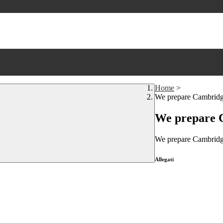
Home
>
We prepare Cambridge
We prepare C
We prepare Cambridge
Allegati