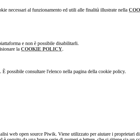
kie necessari al funzionamento ed utili alle finalità illustrate nella
COO
attaforma e non è possibile disabilitarli.
isionare la
COOKIE POLICY
.
 È possibile consultare l'elenco nella pagina della cookie policy.
lisi web open source Piwik. Viene utilizzato per aiutare i proprietari di
_id è seguito da una breve serie di numeri e lettere, che si ritiene sia un 