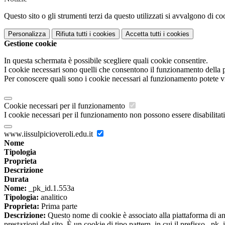
Questo sito o gli strumenti terzi da questo utilizzati si avvalgono di coo
Personalizza
Rifiuta tutti
i cookies
Accetta tutti
i cookies
Gestione cookie
In questa schermata è possibile scegliere quali cookie consentire.
I cookie necessari sono quelli che consentono il funzionamento della pi
Per conoscere quali sono i cookie necessari al funzionamento potete v
Cookie necessari per il funzionamento
I cookie necessari per il funzionamento non possono essere disabilitati.
www.iissulpicioveroli.edu.it
Nome
Tipologia
Proprieta
Descrizione
Durata
Nome:
_pk_id.1.553a
Tipologia:
analitico
Proprieta:
Prima parte
Descrizione:
Questo nome di cookie è associato alla piattaforma di ana
prestazioni del sito. È un cookie di tipo pattern, in cui il prefisso _pk