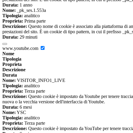
Durata:
1 anno
Nome:
_pk_ses.1.553a
Tipologia:
analitico
Proprieta:
Prima parte
Descrizione:
Questo nome di cookie è associato alla piattaforma di ana
prestazioni del sito. È un cookie di tipo pattern, in cui il prefisso _pk
Durata:
29 minuti
www.youtube.com
Nome
Tipologia
Proprieta
Descrizione
Durata
Nome:
VISITOR_INFO1_LIVE
Tipologia:
analitico
Proprieta:
Terza parte
Descrizione:
Questo cookie è impostato da Youtube per tenere traccia de
nuova o la vecchia versione dell'interfaccia di Youtube.
Durata:
6 mesi
Nome:
YSC
Tipologia:
analitico
Proprieta:
Terza parte
Descrizione:
Questo cookie è impostato da YouTube per tenere traccia 