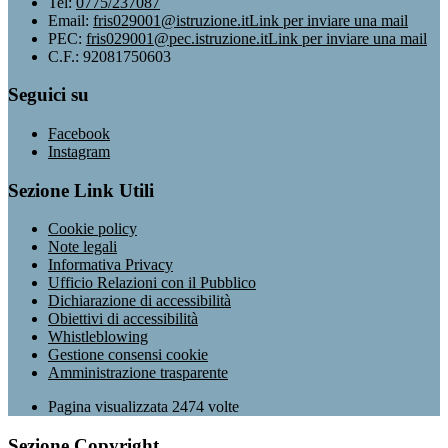
Tel:
0775/237087
Email:
fris029001@istruzione.it
Link per inviare una mail
PEC:
fris029001@pec.istruzione.it
Link per inviare una mail
C.F.: 92081750603
Seguici su
Facebook
Instagram
Sezione Link Utili
Cookie policy
Note legali
Informativa Privacy
Ufficio Relazioni con il Pubblico
Dichiarazione di accessibilità
Obiettivi di accessibilità
Whistleblowing
Gestione consensi cookie
Amministrazione trasparente
Pagina visualizzata
2474
volte
Sezione Copyright