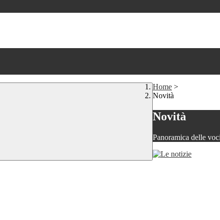
Home
>
Novità
Novità
Panoramica delle voc