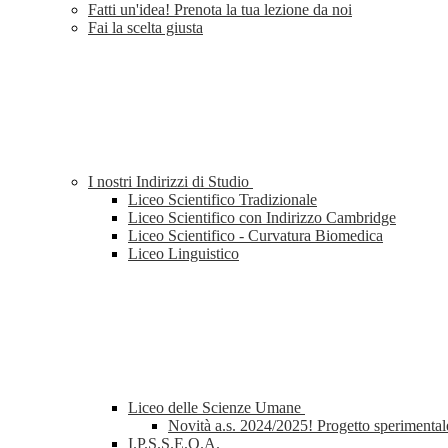
Fatti un'idea! Prenota la tua lezione da noi
Fai la scelta giusta
I nostri Indirizzi di Studio
Liceo Scientifico Tradizionale
Liceo Scientifico con Indirizzo Cambridge
Liceo Scientifico - Curvatura Biomedica
Liceo Linguistico
Liceo delle Scienze Umane
Novità a.s. 2024/2025! Progetto sperimental
I.P.S.S.E.O.A.