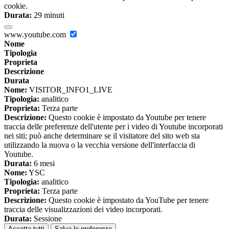
cookie.
Durata:
29 minuti
www.youtube.com
Nome
Tipologia
Proprieta
Descrizione
Durata
Nome:
VISITOR_INFO1_LIVE
Tipologia:
analitico
Proprieta:
Terza parte
Descrizione:
Questo cookie è impostato da Youtube per tenere
traccia delle preferenze dell'utente per i video di Youtube incorporati
nei siti; può anche determinare se il visitatore del sito web sta
utilizzando la nuova o la vecchia versione dell'interfaccia di
Youtube.
Durata:
6 mesi
Nome:
YSC
Tipologia:
analitico
Proprieta:
Terza parte
Descrizione:
Questo cookie è impostato da YouTube per tenere
traccia delle visualizzazioni dei video incorporati.
Durata:
Sessione
Accetta tutti
Salva le preferenze