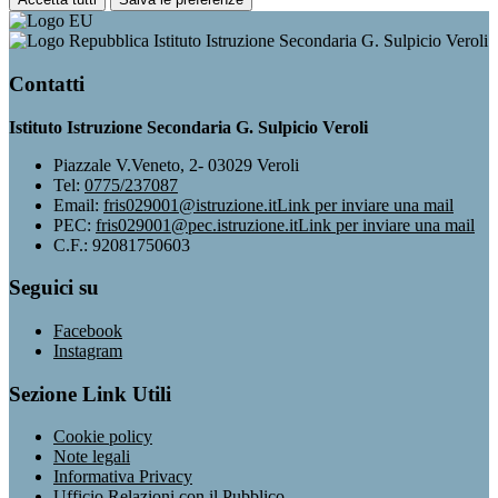
Istituto Istruzione Secondaria G. Sulpicio Veroli
Contatti
Istituto Istruzione Secondaria G. Sulpicio Veroli
Piazzale V.Veneto, 2- 03029 Veroli
Tel:
0775/237087
Email:
fris029001@istruzione.it
Link per inviare una mail
PEC:
fris029001@pec.istruzione.it
Link per inviare una mail
C.F.: 92081750603
Seguici su
Facebook
Instagram
Sezione Link Utili
Cookie policy
Note legali
Informativa Privacy
Ufficio Relazioni con il Pubblico