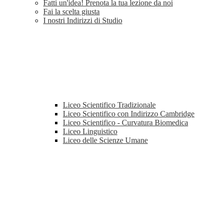
Fatti un'idea! Prenota la tua lezione da noi
Fai la scelta giusta
I nostri Indirizzi di Studio
Liceo Scientifico Tradizionale
Liceo Scientifico con Indirizzo Cambridge
Liceo Scientifico - Curvatura Biomedica
Liceo Linguistico
Liceo delle Scienze Umane