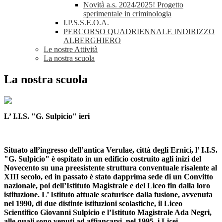
Novità a.s. 2024/2025! Progetto
sperimentale in criminologia
I.P.S.S.E.O.A.
PERCORSO QUADRIENNALE INDIRIZZO
ALBERGHIERO
Le nostre Attività
La nostra scuola
La nostra scuola
L’ I.I.S. "G. Sulpicio" ieri
Situato all’ingresso dell’antica Verulae, città degli Ernici, l’ I.I.S.
"G. Sulpicio" è ospitato in un edificio costruito agli inizi del
Novecento su una preesistente struttura conventuale risalente al
XIII secolo, ed in passato è stato dapprima sede di un Convitto
nazionale, poi dell’Istituto Magistrale e del Liceo fin dalla loro
istituzione. L’ Istituto attuale scaturisce dalla fusione, avvenuta
nel 1990, di due distinte istituzioni scolastiche, il Liceo
Scientifico Giovanni Sulpicio e l’Istituto Magistrale Ada Negri,
alle quali sono venuti ad affiancarsi, nel 1995, i Licei