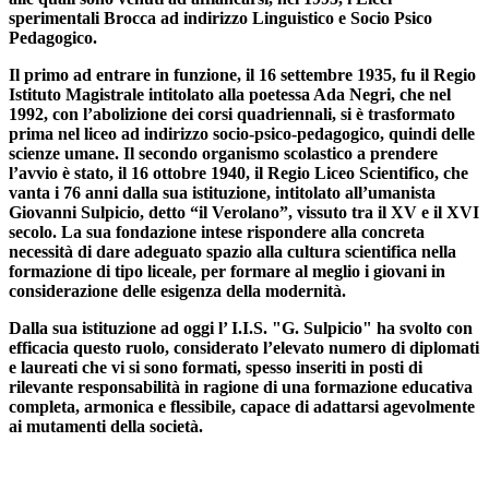
sperimentali Brocca ad indirizzo Linguistico e Socio Psico
Pedagogico.
Il primo ad entrare in funzione, il 16 settembre 1935, fu il Regio
Istituto Magistrale intitolato alla poetessa Ada Negri, che nel
1992, con l’abolizione dei corsi quadriennali, si è trasformato
prima nel liceo ad indirizzo socio-psico-pedagogico, quindi delle
scienze umane. Il secondo organismo scolastico a prendere
l’avvio è stato, il 16 ottobre 1940, il Regio Liceo Scientifico, che
vanta i 76 anni dalla sua istituzione, intitolato all’umanista
Giovanni Sulpicio, detto “il Verolano”, vissuto tra il XV e il XVI
secolo. La sua fondazione intese rispondere alla concreta
necessità di dare adeguato spazio alla cultura scientifica nella
formazione di tipo liceale, per formare al meglio i giovani in
considerazione delle esigenza della modernità.
Dalla sua istituzione ad oggi l’ I.I.S. "G. Sulpicio" ha svolto con
efficacia questo ruolo, considerato l’elevato numero di diplomati
e laureati che vi si sono formati, spesso inseriti in posti di
rilevante responsabilità in ragione di una formazione educativa
completa, armonica e flessibile, capace di adattarsi agevolmente
ai mutamenti della società.