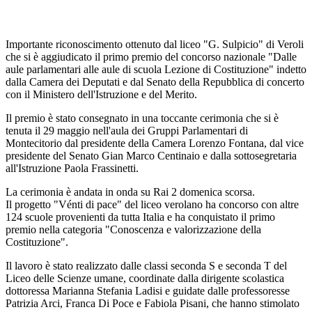
Importante riconoscimen
to ottenuto dal liceo "G. Sulpi
cio" di Veroli
che si è aggiudi
cato il primo premio del con
corso nazionale "Dalle
aule
parlamentari alle aule di scuo
la Lezione di Costituzione" in
detto
dalla Camera dei Depu
tati e dal Senato della Repub
blica di concerto
con il Mini
stero dell'Istruzione e del Me
rito.
Il premio è stato consegnato
in una toccante cerimonia che
si è
tenuta il 29 maggio nell'au
la dei Gruppi Parlamentari di
Montecitorio dal presidente
della Camera Lorenzo Fonta
na, dal vice
presidente del Se
nato Gian Marco Centinaio e
dalla sottosegretaria
all'Istru
zione Paola Frassinetti.
La ce
rimonia è andata in onda su
Rai 2 domenica scorsa.
Il progetto "Vénti di pace"
del liceo verolano ha concorso
con altre
124 scuole provenien
ti da tutta Italia e ha conquista
to il primo
premio nella cate
goria "Conoscenza e valorizza
zione della
Costituzione".
Il lavoro è stato realizzato
dalle classi seconda S e secon
da T del
Liceo delle Scienze
umane, coordinate dalla diri
gente scolastica
dottoressa
Marianna Stefania Ladisi e
guidate dalle professoresse
Pa
trizia Arci, Franca Di Poce e Fa
biola Pisani, che hanno stimol
ato