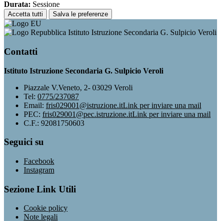
Durata:
Sessione
Accetta tutti
Salva le preferenze
Istituto Istruzione Secondaria G. Sulpicio Veroli
Contatti
Istituto Istruzione Secondaria G. Sulpicio Veroli
Piazzale V.Veneto, 2- 03029 Veroli
Tel:
0775/237087
Email:
fris029001@istruzione.it
Link per inviare una mail
PEC:
fris029001@pec.istruzione.it
Link per inviare una mail
C.F.: 92081750603
Seguici su
Facebook
Instagram
Sezione Link Utili
Cookie policy
Note legali