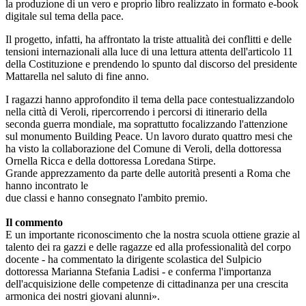
la produzione di un vero e
proprio libro realizzato in for
mato e-book
digitale sul tema
della pace.
Il progetto, infatti, ha affron
tato la triste attualità dei con
flitti e delle
tensioni interna
zionali alla luce di una lettura
attenta dell'articolo 11
della
Costituzione e prendendo lo
spunto dal discorso del presi
dente
Mattarella nel saluto di
fine anno.
I ragazzi hanno ap
profondito il tema della pace
contestualizzandolo
nella città
di Veroli, ripercorrendo i per
corsi di itinerario della
secon
da guerra mondiale, ma so
prattutto focalizzando l'atten
zione
sul monumento Building
Peace. Un lavoro durato quat
tro mesi che
ha visto la collabo
razione del Comune di Veroli,
della dottoressa
Ornella Ricca
e della dottoressa Loredana
Stirpe.
Grande apprezzamento da
parte delle autorità presenti a
Roma che
hanno incontrato le
due classi e hanno consegnato
l'ambito premio.
Il commento
E un importante riconosci
mento che la nostra scuola ot
tiene grazie al
talento dei ra
gazzi e delle ragazze ed alla
professionalità del corpo
do
cente - ha commentato la diri
gente scolastica del Sulpicio
dottoressa Marianna Stefania
Ladisi - e conferma l'importan
za
dell'acquisizione delle com
petenze di cittadinanza per
una crescita
armonica dei no
stri giovani alunni».