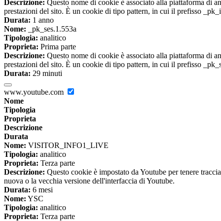
Descrizione:
Questo nome di cookie è associato alla piattaforma di ana
prestazioni del sito. È un cookie di tipo pattern, in cui il prefisso _pk
Durata:
1 anno
Nome:
_pk_ses.1.553a
Tipologia:
analitico
Proprieta:
Prima parte
Descrizione:
Questo nome di cookie è associato alla piattaforma di ana
prestazioni del sito. È un cookie di tipo pattern, in cui il prefisso _pk
Durata:
29 minuti
www.youtube.com
Nome
Tipologia
Proprieta
Descrizione
Durata
Nome:
VISITOR_INFO1_LIVE
Tipologia:
analitico
Proprieta:
Terza parte
Descrizione:
Questo cookie è impostato da Youtube per tenere traccia de
nuova o la vecchia versione dell'interfaccia di Youtube.
Durata:
6 mesi
Nome:
YSC
Tipologia:
analitico
Proprieta:
Terza parte