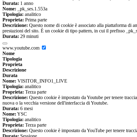
Durata:
1 anno
Nome:
_pk_ses.1.553a
Tipologia:
analitico
Proprieta:
Prima parte
Descrizione:
Questo nome di cookie è associato alla piattaforma di ana
prestazioni del sito. È un cookie di tipo pattern, in cui il prefisso _pk
Durata:
29 minuti
www.youtube.com
Nome
Tipologia
Proprieta
Descrizione
Durata
Nome:
VISITOR_INFO1_LIVE
Tipologia:
analitico
Proprieta:
Terza parte
Descrizione:
Questo cookie è impostato da Youtube per tenere traccia de
nuova o la vecchia versione dell'interfaccia di Youtube.
Durata:
6 mesi
Nome:
YSC
Tipologia:
analitico
Proprieta:
Terza parte
Descrizione:
Questo cookie è impostato da YouTube per tenere traccia 
Durata:
Sessione