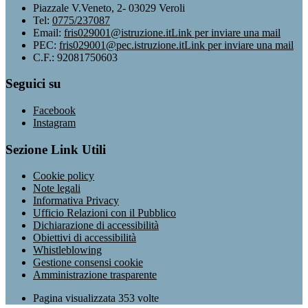
Piazzale V.Veneto, 2- 03029 Veroli
Tel:
0775/237087
Email:
fris029001@istruzione.it
Link per inviare una mail
PEC:
fris029001@pec.istruzione.it
Link per inviare una mail
C.F.: 92081750603
Seguici su
Facebook
Instagram
Sezione Link Utili
Cookie policy
Note legali
Informativa Privacy
Ufficio Relazioni con il Pubblico
Dichiarazione di accessibilità
Obiettivi di accessibilità
Whistleblowing
Gestione consensi cookie
Amministrazione trasparente
Pagina visualizzata
353
volte