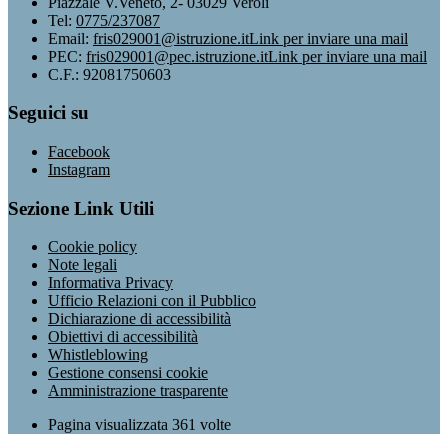
Piazzale V.Veneto, 2- 03029 Veroli
Tel:
0775/237087
Email:
fris029001@istruzione.it
Link per inviare una mail
PEC:
fris029001@pec.istruzione.it
Link per inviare una mail
C.F.: 92081750603
Seguici su
Facebook
Instagram
Sezione Link Utili
Cookie policy
Note legali
Informativa Privacy
Ufficio Relazioni con il Pubblico
Dichiarazione di accessibilità
Obiettivi di accessibilità
Whistleblowing
Gestione consensi cookie
Amministrazione trasparente
Pagina visualizzata
361
volte