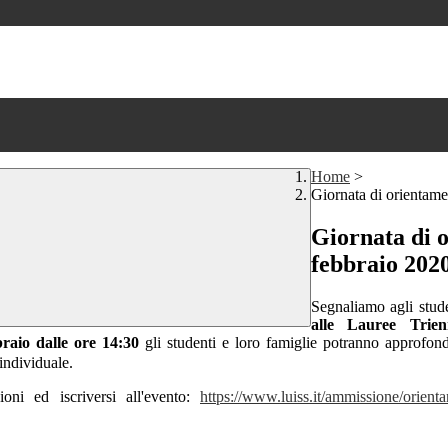
Home
>
Giornata di orientame
Giornata di o
febbraio 202
Segnaliamo agli stude
alle Lauree Trien
raio dalle ore 14:30
gli studenti e loro famiglie potranno approfon
 individuale.
oni ed iscriversi all'evento:
https://www.luiss.it/ammissione/orient