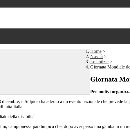
Home
>
Novità
>
Le notizie
>
Giornata Mondiale del
Giornata Mond
Per motivi organizzat
l 3 dicembre, il Sulpicio ha aderito a un evento nazionale che prevede l
 tutta Italia.
atini, campionessa paralimpica che, dopo aver perso una gamba in un inc