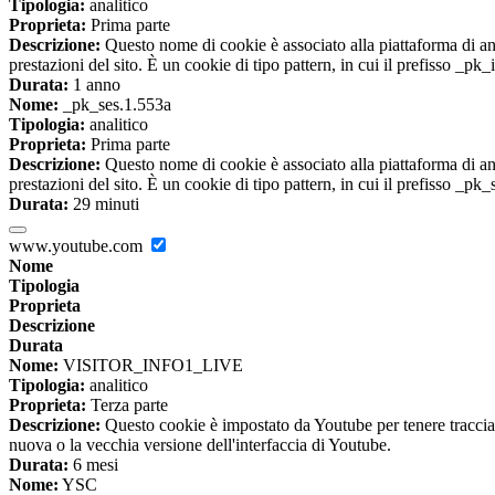
Tipologia:
analitico
Proprieta:
Prima parte
Descrizione:
Questo nome di cookie è associato alla piattaforma di ana
prestazioni del sito. È un cookie di tipo pattern, in cui il prefisso _pk
Durata:
1 anno
Nome:
_pk_ses.1.553a
Tipologia:
analitico
Proprieta:
Prima parte
Descrizione:
Questo nome di cookie è associato alla piattaforma di ana
prestazioni del sito. È un cookie di tipo pattern, in cui il prefisso _pk
Durata:
29 minuti
www.youtube.com
Nome
Tipologia
Proprieta
Descrizione
Durata
Nome:
VISITOR_INFO1_LIVE
Tipologia:
analitico
Proprieta:
Terza parte
Descrizione:
Questo cookie è impostato da Youtube per tenere traccia de
nuova o la vecchia versione dell'interfaccia di Youtube.
Durata:
6 mesi
Nome:
YSC