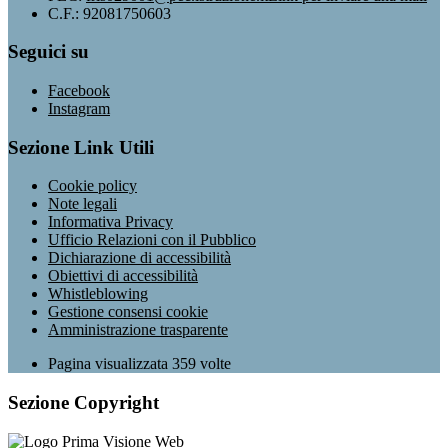
C.F.: 92081750603
Seguici su
Facebook
Instagram
Sezione Link Utili
Cookie policy
Note legali
Informativa Privacy
Ufficio Relazioni con il Pubblico
Dichiarazione di accessibilità
Obiettivi di accessibilità
Whistleblowing
Gestione consensi cookie
Amministrazione trasparente
Pagina visualizzata
359
volte
Sezione Copyright