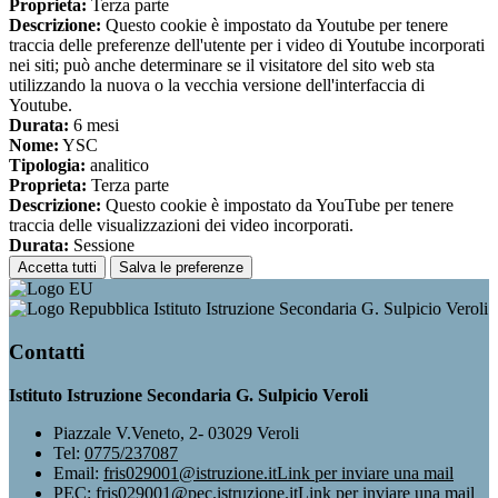
Proprieta:
Terza parte
Descrizione:
Questo cookie è impostato da Youtube per tenere
traccia delle preferenze dell'utente per i video di Youtube incorporati
nei siti; può anche determinare se il visitatore del sito web sta
utilizzando la nuova o la vecchia versione dell'interfaccia di
Youtube.
Durata:
6 mesi
Nome:
YSC
Tipologia:
analitico
Proprieta:
Terza parte
Descrizione:
Questo cookie è impostato da YouTube per tenere
traccia delle visualizzazioni dei video incorporati.
Durata:
Sessione
Accetta tutti
Salva le preferenze
Istituto Istruzione Secondaria G. Sulpicio Veroli
Contatti
Istituto Istruzione Secondaria G. Sulpicio Veroli
Piazzale V.Veneto, 2- 03029 Veroli
Tel:
0775/237087
Email:
fris029001@istruzione.it
Link per inviare una mail
PEC:
fris029001@pec.istruzione.it
Link per inviare una mail