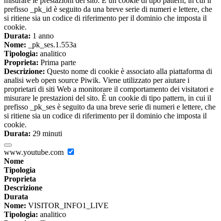
misurare le prestazioni del sito. È un cookie di tipo pattern, in cui il
prefisso _pk_id è seguito da una breve serie di numeri e lettere, che
si ritiene sia un codice di riferimento per il dominio che imposta il
cookie.
Durata:
1 anno
Nome:
_pk_ses.1.553a
Tipologia:
analitico
Proprieta:
Prima parte
Descrizione:
Questo nome di cookie è associato alla piattaforma di
analisi web open source Piwik. Viene utilizzato per aiutare i
proprietari di siti Web a monitorare il comportamento dei visitatori e
misurare le prestazioni del sito. È un cookie di tipo pattern, in cui il
prefisso _pk_ses è seguito da una breve serie di numeri e lettere, che
si ritiene sia un codice di riferimento per il dominio che imposta il
cookie.
Durata:
29 minuti
www.youtube.com
Nome
Tipologia
Proprieta
Descrizione
Durata
Nome:
VISITOR_INFO1_LIVE
Tipologia:
analitico