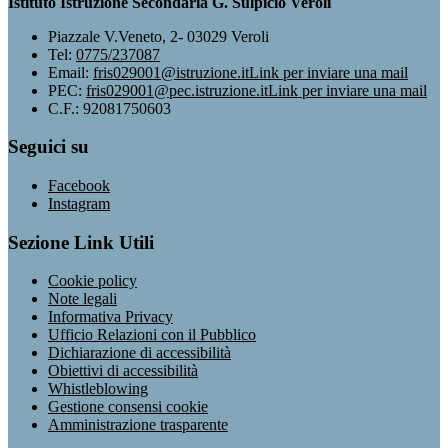
Istituto Istruzione Secondaria G. Sulpicio Veroli
Piazzale V.Veneto, 2- 03029 Veroli
Tel:
0775/237087
Email:
fris029001@istruzione.it
Link per inviare una mail
PEC:
fris029001@pec.istruzione.it
Link per inviare una mail
C.F.: 92081750603
Seguici su
Facebook
Instagram
Sezione Link Utili
Cookie policy
Note legali
Informativa Privacy
Ufficio Relazioni con il Pubblico
Dichiarazione di accessibilità
Obiettivi di accessibilità
Whistleblowing
Gestione consensi cookie
Amministrazione trasparente