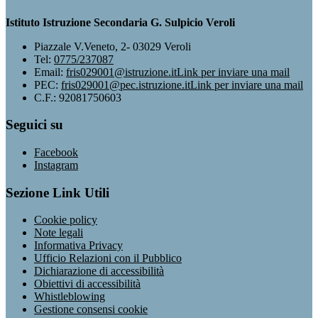
Istituto Istruzione Secondaria G. Sulpicio Veroli
Piazzale V.Veneto, 2- 03029 Veroli
Tel:
0775/237087
Email:
fris029001@istruzione.it
Link per inviare una mail
PEC:
fris029001@pec.istruzione.it
Link per inviare una mail
C.F.: 92081750603
Seguici su
Facebook
Instagram
Sezione Link Utili
Cookie policy
Note legali
Informativa Privacy
Ufficio Relazioni con il Pubblico
Dichiarazione di accessibilità
Obiettivi di accessibilità
Whistleblowing
Gestione consensi cookie