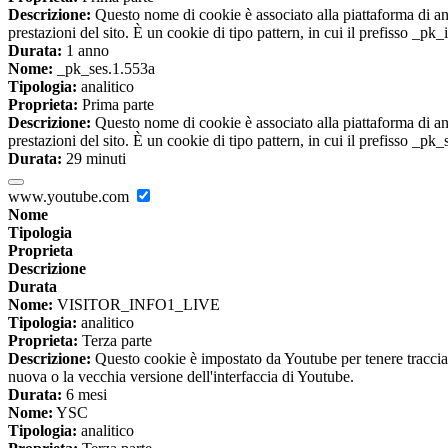
Descrizione:
Questo nome di cookie è associato alla piattaforma di ana
prestazioni del sito. È un cookie di tipo pattern, in cui il prefisso _pk
Durata:
1 anno
Nome:
_pk_ses.1.553a
Tipologia:
analitico
Proprieta:
Prima parte
Descrizione:
Questo nome di cookie è associato alla piattaforma di ana
prestazioni del sito. È un cookie di tipo pattern, in cui il prefisso _pk
Durata:
29 minuti
www.youtube.com
Nome
Tipologia
Proprieta
Descrizione
Durata
Nome:
VISITOR_INFO1_LIVE
Tipologia:
analitico
Proprieta:
Terza parte
Descrizione:
Questo cookie è impostato da Youtube per tenere traccia de
nuova o la vecchia versione dell'interfaccia di Youtube.
Durata:
6 mesi
Nome:
YSC
Tipologia:
analitico