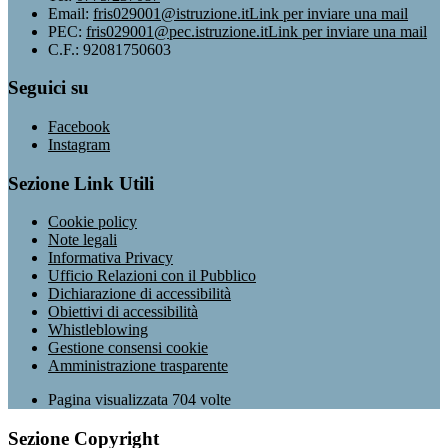
Email:
fris029001@istruzione.it
Link per inviare una mail
PEC:
fris029001@pec.istruzione.it
Link per inviare una mail
C.F.: 92081750603
Seguici su
Facebook
Instagram
Sezione Link Utili
Cookie policy
Note legali
Informativa Privacy
Ufficio Relazioni con il Pubblico
Dichiarazione di accessibilità
Obiettivi di accessibilità
Whistleblowing
Gestione consensi cookie
Amministrazione trasparente
Pagina visualizzata
704
volte
Sezione Copyright