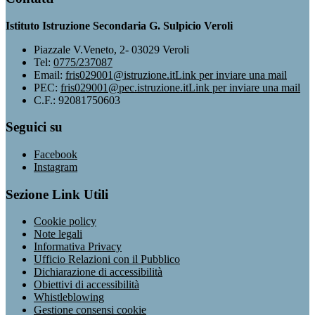
Istituto Istruzione Secondaria G. Sulpicio Veroli
Piazzale V.Veneto, 2- 03029 Veroli
Tel:
0775/237087
Email:
fris029001@istruzione.it
Link per inviare una mail
PEC:
fris029001@pec.istruzione.it
Link per inviare una mail
C.F.: 92081750603
Seguici su
Facebook
Instagram
Sezione Link Utili
Cookie policy
Note legali
Informativa Privacy
Ufficio Relazioni con il Pubblico
Dichiarazione di accessibilità
Obiettivi di accessibilità
Whistleblowing
Gestione consensi cookie