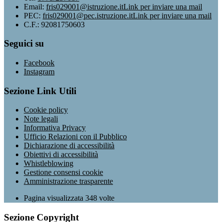
Email:
fris029001@istruzione.it
Link per inviare una mail
PEC:
fris029001@pec.istruzione.it
Link per inviare una mail
C.F.: 92081750603
Seguici su
Facebook
Instagram
Sezione Link Utili
Cookie policy
Note legali
Informativa Privacy
Ufficio Relazioni con il Pubblico
Dichiarazione di accessibilità
Obiettivi di accessibilità
Whistleblowing
Gestione consensi cookie
Amministrazione trasparente
Pagina visualizzata
348
volte
Sezione Copyright