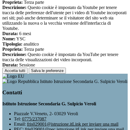
Proprieta:
Terza parte
Descrizione:
Questo cookie è impostato da Youtube per tenere
traccia delle preferenze dell'utente per i video di Youtube incorporati
nei siti; può anche determinare se il visitatore del sito web sta
utilizzando la nuova o la vecchia versione dell'interfaccia di
Youtube.
Durata:
6 mesi
Nome:
YSC
Tipologia:
analitico
Proprieta:
Terza parte
Descrizione:
Questo cookie è impostato da YouTube per tenere
traccia delle visualizzazioni dei video incorporati.
Durata:
Sessione
Accetta tutti
Salva le preferenze
Istituto Istruzione Secondaria G. Sulpicio Veroli
Contatti
Istituto Istruzione Secondaria G. Sulpicio Veroli
Piazzale V.Veneto, 2- 03029 Veroli
Tel:
0775/237087
Email:
fris029001@istruzione.it
Link per inviare una mail
PEC:
fris029001@pec.istruzione.it
Link per inviare una mail