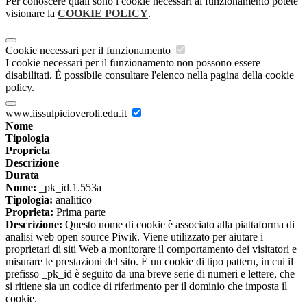
Per conoscere quali sono i cookie necessari al funzionamento potete
visionare la
COOKIE POLICY
.
Cookie necessari per il funzionamento
I cookie necessari per il funzionamento non possono essere
disabilitati. È possibile consultare l'elenco nella pagina della cookie
policy.
www.iissulpicioveroli.edu.it
Nome
Tipologia
Proprieta
Descrizione
Durata
Nome:
_pk_id.1.553a
Tipologia:
analitico
Proprieta:
Prima parte
Descrizione:
Questo nome di cookie è associato alla piattaforma di
analisi web open source Piwik. Viene utilizzato per aiutare i
proprietari di siti Web a monitorare il comportamento dei visitatori e
misurare le prestazioni del sito. È un cookie di tipo pattern, in cui il
prefisso _pk_id è seguito da una breve serie di numeri e lettere, che
si ritiene sia un codice di riferimento per il dominio che imposta il
cookie.