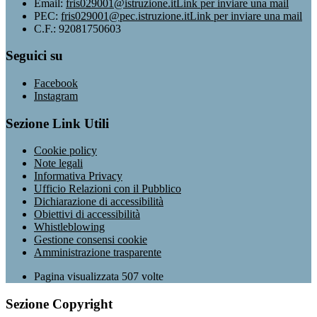
Email:
fris029001@istruzione.it
Link per inviare una mail
PEC:
fris029001@pec.istruzione.it
Link per inviare una mail
C.F.: 92081750603
Seguici su
Facebook
Instagram
Sezione Link Utili
Cookie policy
Note legali
Informativa Privacy
Ufficio Relazioni con il Pubblico
Dichiarazione di accessibilità
Obiettivi di accessibilità
Whistleblowing
Gestione consensi cookie
Amministrazione trasparente
Pagina visualizzata
507
volte
Sezione Copyright