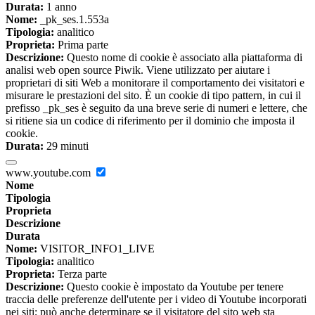
Durata:
1 anno
Nome:
_pk_ses.1.553a
Tipologia:
analitico
Proprieta:
Prima parte
Descrizione:
Questo nome di cookie è associato alla piattaforma di
analisi web open source Piwik. Viene utilizzato per aiutare i
proprietari di siti Web a monitorare il comportamento dei visitatori e
misurare le prestazioni del sito. È un cookie di tipo pattern, in cui il
prefisso _pk_ses è seguito da una breve serie di numeri e lettere, che
si ritiene sia un codice di riferimento per il dominio che imposta il
cookie.
Durata:
29 minuti
www.youtube.com
Nome
Tipologia
Proprieta
Descrizione
Durata
Nome:
VISITOR_INFO1_LIVE
Tipologia:
analitico
Proprieta:
Terza parte
Descrizione:
Questo cookie è impostato da Youtube per tenere
traccia delle preferenze dell'utente per i video di Youtube incorporati
nei siti; può anche determinare se il visitatore del sito web sta