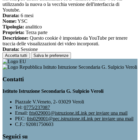
utilizzando la nuova o la vecchia versione dell'interfaccia di
Youtube.
Durata:
6 mesi
Nome:
YSC
Tipologia:
analitico
Proprieta:
Terza parte
Descrizione:
Questo cookie è impostato da YouTube per tenere
traccia delle visualizzazioni dei video incorporati.
Durata:
Sessione
Accetta tutti
Salva le preferenze
Istituto Istruzione Secondaria G. Sulpicio Veroli
Contatti
Istituto Istruzione Secondaria G. Sulpicio Veroli
Piazzale V.Veneto, 2- 03029 Veroli
Tel:
0775/237087
Email:
fris029001@istruzione.it
Link per inviare una mail
PEC:
fris029001@pec.istruzione.it
Link per inviare una mail
C.F.: 92081750603
Seguici su