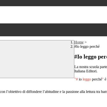
Home
>
#Io leggo perché
#Io leggo pe
La nostra scuola parte
Italiana Editori.
"#
io
leggo
perché
"
è
on l’obiettivo di diffondere l’abitudine e la passione alla lettura tra bambi