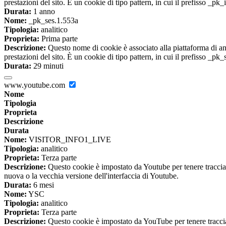
prestazioni del sito. È un cookie di tipo pattern, in cui il prefisso _pk
Durata:
1 anno
Nome:
_pk_ses.1.553a
Tipologia:
analitico
Proprieta:
Prima parte
Descrizione:
Questo nome di cookie è associato alla piattaforma di ana
prestazioni del sito. È un cookie di tipo pattern, in cui il prefisso _pk
Durata:
29 minuti
www.youtube.com
Nome
Tipologia
Proprieta
Descrizione
Durata
Nome:
VISITOR_INFO1_LIVE
Tipologia:
analitico
Proprieta:
Terza parte
Descrizione:
Questo cookie è impostato da Youtube per tenere traccia de
nuova o la vecchia versione dell'interfaccia di Youtube.
Durata:
6 mesi
Nome:
YSC
Tipologia:
analitico
Proprieta:
Terza parte
Descrizione:
Questo cookie è impostato da YouTube per tenere traccia 