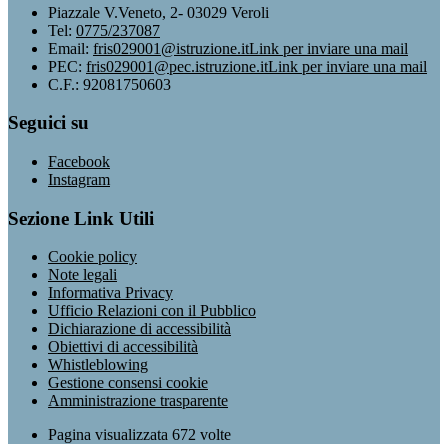
Piazzale V.Veneto, 2- 03029 Veroli
Tel:
0775/237087
Email:
fris029001@istruzione.it
Link per inviare una mail
PEC:
fris029001@pec.istruzione.it
Link per inviare una mail
C.F.: 92081750603
Seguici su
Facebook
Instagram
Sezione Link Utili
Cookie policy
Note legali
Informativa Privacy
Ufficio Relazioni con il Pubblico
Dichiarazione di accessibilità
Obiettivi di accessibilità
Whistleblowing
Gestione consensi cookie
Amministrazione trasparente
Pagina visualizzata
672
volte