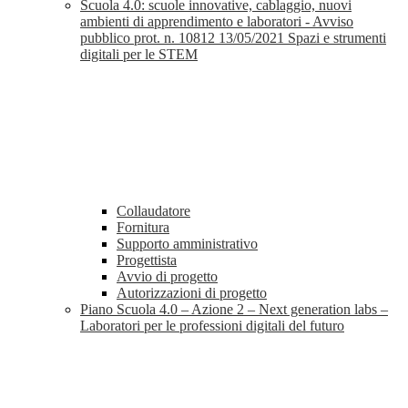
Scuola 4.0: scuole innovative, cablaggio, nuovi
ambienti di apprendimento e laboratori - Avviso
pubblico prot. n. 10812 13/05/2021 Spazi e strumenti
digitali per le STEM
Collaudatore
Fornitura
Supporto amministrativo
Progettista
Avvio di progetto
Autorizzazioni di progetto
Piano Scuola 4.0 – Azione 2 – Next generation labs –
Laboratori per le professioni digitali del futuro