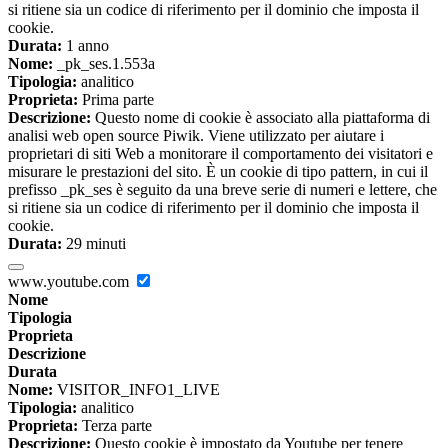
si ritiene sia un codice di riferimento per il dominio che imposta il
cookie.
Durata:
1 anno
Nome:
_pk_ses.1.553a
Tipologia:
analitico
Proprieta:
Prima parte
Descrizione:
Questo nome di cookie è associato alla piattaforma di
analisi web open source Piwik. Viene utilizzato per aiutare i
proprietari di siti Web a monitorare il comportamento dei visitatori e
misurare le prestazioni del sito. È un cookie di tipo pattern, in cui il
prefisso _pk_ses è seguito da una breve serie di numeri e lettere, che
si ritiene sia un codice di riferimento per il dominio che imposta il
cookie.
Durata:
29 minuti
www.youtube.com
Nome
Tipologia
Proprieta
Descrizione
Durata
Nome:
VISITOR_INFO1_LIVE
Tipologia:
analitico
Proprieta:
Terza parte
Descrizione:
Questo cookie è impostato da Youtube per tenere