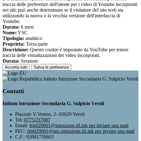
traccia delle preferenze dell'utente per i video di Youtube incorporati
nei siti; può anche determinare se il visitatore del sito web sta
utilizzando la nuova o la vecchia versione dell'interfaccia di
Youtube.
Durata:
6 mesi
Nome:
YSC
Tipologia:
analitico
Proprieta:
Terza parte
Descrizione:
Questo cookie è impostato da YouTube per tenere
traccia delle visualizzazioni dei video incorporati.
Durata:
Sessione
Accetta tutti
Salva le preferenze
Istituto Istruzione Secondaria G. Sulpicio Veroli
Contatti
Istituto Istruzione Secondaria G. Sulpicio Veroli
Piazzale V.Veneto, 2- 03029 Veroli
Tel:
0775/237087
Email:
fris029001@istruzione.it
Link per inviare una mail
PEC:
fris029001@pec.istruzione.it
Link per inviare una mail
C.F.: 92081750603