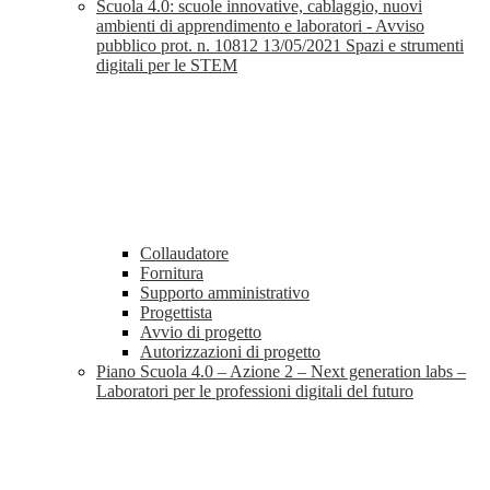
Scuola 4.0: scuole innovative, cablaggio, nuovi
ambienti di apprendimento e laboratori - Avviso
pubblico prot. n. 10812 13/05/2021 Spazi e strumenti
digitali per le STEM
Collaudatore
Fornitura
Supporto amministrativo
Progettista
Avvio di progetto
Autorizzazioni di progetto
Piano Scuola 4.0 – Azione 2 – Next generation labs –
Laboratori per le professioni digitali del futuro