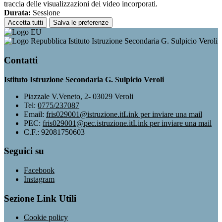
traccia delle visualizzazioni dei video incorporati.
Durata:
Sessione
Accetta tutti
Salva le preferenze
Istituto Istruzione Secondaria G. Sulpicio Veroli
Contatti
Istituto Istruzione Secondaria G. Sulpicio Veroli
Piazzale V.Veneto, 2- 03029 Veroli
Tel:
0775/237087
Email:
fris029001@istruzione.it
Link per inviare una mail
PEC:
fris029001@pec.istruzione.it
Link per inviare una mail
C.F.: 92081750603
Seguici su
Facebook
Instagram
Sezione Link Utili
Cookie policy