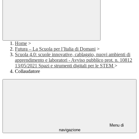
Home
>
Futura – La Scuola per l’Italia di Domani
>
Scuola 4.0: scuole innovative, cablaggio, nuovi ambienti di
apprendimento e laboratori - Avviso pubblico prot. n. 10812
13/05/2021 Spazi e strumenti digitali per le STEM
>
Collaudatore
Menu di
navigazione