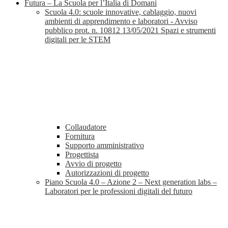
Futura – La Scuola per l’Italia di Domani
Scuola 4.0: scuole innovative, cablaggio, nuovi
ambienti di apprendimento e laboratori - Avviso
pubblico prot. n. 10812 13/05/2021 Spazi e strumenti
digitali per le STEM
Collaudatore
Fornitura
Supporto amministrativo
Progettista
Avvio di progetto
Autorizzazioni di progetto
Piano Scuola 4.0 – Azione 2 – Next generation labs –
Laboratori per le professioni digitali del futuro