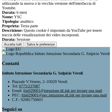
utilizzando la nuova o la vecchia versione dell'interfaccia di
Youtube.
Durata:
6 mesi
Nome:
YSC
Tipologia:
analitico
Proprieta:
Terza parte
Descrizione:
Questo cookie è impostato da YouTube per tenere
traccia delle visualizzazioni dei video incorporati.
Durata:
Sessione
Accetta tutti
Salva le preferenze
Istituto Istruzione Secondaria G. Sulpicio Veroli
Contatti
Istituto Istruzione Secondaria G. Sulpicio Veroli
Piazzale V.Veneto, 2- 03029 Veroli
Tel:
0775/237087
Email:
fris029001@istruzione.it
Link per inviare una mail
PEC:
fris029001@pec.istruzione.it
Link per inviare una mail
C.F.: 92081750603
Seguici su