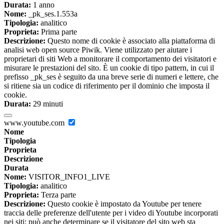
Durata:
1 anno
Nome:
_pk_ses.1.553a
Tipologia:
analitico
Proprieta:
Prima parte
Descrizione:
Questo nome di cookie è associato alla piattaforma di
analisi web open source Piwik. Viene utilizzato per aiutare i
proprietari di siti Web a monitorare il comportamento dei visitatori e
misurare le prestazioni del sito. È un cookie di tipo pattern, in cui il
prefisso _pk_ses è seguito da una breve serie di numeri e lettere, che
si ritiene sia un codice di riferimento per il dominio che imposta il
cookie.
Durata:
29 minuti
www.youtube.com
Nome
Tipologia
Proprieta
Descrizione
Durata
Nome:
VISITOR_INFO1_LIVE
Tipologia:
analitico
Proprieta:
Terza parte
Descrizione:
Questo cookie è impostato da Youtube per tenere
traccia delle preferenze dell'utente per i video di Youtube incorporati
nei siti; può anche determinare se il visitatore del sito web sta