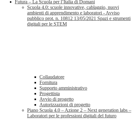
Futura – La Scuola per l’Italia di Domani
Scuola 4.0: scuole innovative, cablaggio, nuovi
ambienti di apprendimento e laboratori - Avviso
pubblico prot. n. 10812 13/05/2021 Spazi e strumenti
digitali per le STEM
Collaudatore
Fornitura
Supporto amministrativo
Progettista
Avvio di progetto
Autorizzazioni di progetto
Piano Scuola 4.0 – Azione 2 – Next generation labs –
Laboratori per le professioni digitali del futuro