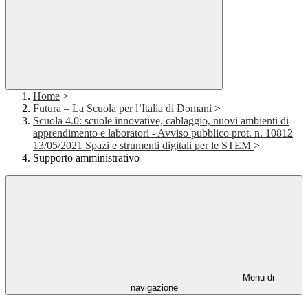
Home
>
Futura – La Scuola per l’Italia di Domani
>
Scuola 4.0: scuole innovative, cablaggio, nuovi ambienti di
apprendimento e laboratori - Avviso pubblico prot. n. 10812
13/05/2021 Spazi e strumenti digitali per le STEM
>
Supporto amministrativo
Menu di
navigazione