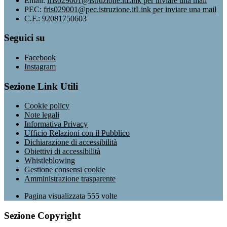
Email:
fris029001@istruzione.it
Link per inviare una mail
PEC:
fris029001@pec.istruzione.it
Link per inviare una mail
C.F.: 92081750603
Seguici su
Facebook
Instagram
Sezione Link Utili
Cookie policy
Note legali
Informativa Privacy
Ufficio Relazioni con il Pubblico
Dichiarazione di accessibilità
Obiettivi di accessibilità
Whistleblowing
Gestione consensi cookie
Amministrazione trasparente
Pagina visualizzata
555
volte
Sezione Copyright