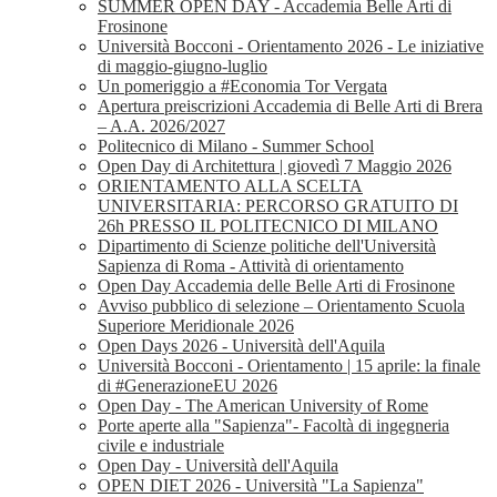
SUMMER OPEN DAY - Accademia Belle Arti di
Frosinone
Università Bocconi - Orientamento 2026 - Le iniziative
di maggio-giugno-luglio
Un pomeriggio a #Economia Tor Vergata
Apertura preiscrizioni Accademia di Belle Arti di Brera
– A.A. 2026/2027
Politecnico di Milano - Summer School
Open Day di Architettura | giovedì 7 Maggio 2026
ORIENTAMENTO ALLA SCELTA
UNIVERSITARIA: PERCORSO GRATUITO DI
26h PRESSO IL POLITECNICO DI MILANO
Dipartimento di Scienze politiche dell'Università
Sapienza di Roma - Attività di orientamento
Open Day Accademia delle Belle Arti di Frosinone
Avviso pubblico di selezione – Orientamento Scuola
Superiore Meridionale 2026
Open Days 2026 - Università dell'Aquila
Università Bocconi - Orientamento | 15 aprile: la finale
di #GenerazioneEU 2026
Open Day - The American University of Rome
Porte aperte alla "Sapienza"- Facoltà di ingegneria
civile e industriale
Open Day - Università dell'Aquila
OPEN DIET 2026 - Università "La Sapienza"