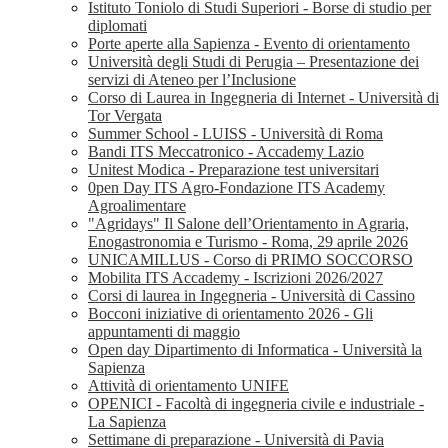
Istituto Toniolo di Studi Superiori - Borse di studio per
diplomati
Porte aperte alla Sapienza - Evento di orientamento
Università degli Studi di Perugia – Presentazione dei
servizi di Ateneo per l’Inclusione
Corso di Laurea in Ingegneria di Internet - Università di
Tor Vergata
Summer School - LUISS - Università di Roma
Bandi ITS Meccatronico - Accademy Lazio
Unitest Modica - Preparazione test universitari
0pen Day ITS Agro-Fondazione ITS Academy
Agroalimentare
"Agridays" Il Salone dell’Orientamento in Agraria,
Enogastronomia e Turismo - Roma, 29 aprile 2026
UNICAMILLUS - Corso di PRIMO SOCCORSO
Mobilita ITS Accademy - Iscrizioni 2026/2027
Corsi di laurea in Ingegneria - Università di Cassino
Bocconi iniziative di orientamento 2026 - Gli
appuntamenti di maggio
Open day Dipartimento di Informatica - Università la
Sapienza
Attività di orientamento UNIFE
OPENICI - Facoltà di ingegneria civile e industriale -
La Sapienza
Settimane di preparazione - Università di Pavia