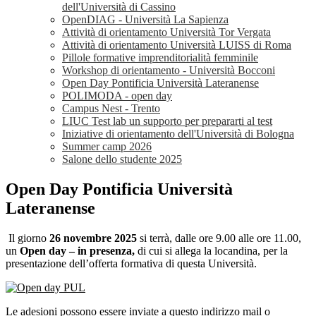
dell'Università di Cassino
OpenDIAG - Università La Sapienza
Attività di orientamento Università Tor Vergata
Attività di orientamento Università LUISS di Roma
Pillole formative imprenditorialità femminile
Workshop di orientamento - Università Bocconi
Open Day Pontificia Università Lateranense
POLIMODA - open day
Campus Nest - Trento
LIUC Test lab un supporto per prepararti al test
Iniziative di orientamento dell'Università di Bologna
Summer camp 2026
Salone dello studente 2025
Open Day Pontificia Università
Lateranense
I
l giorno
26 novembre 2025
si terrà, dalle ore 9.00 alle ore 11.00,
un
Open day – in presenza,
di cui si allega la locandina, per la
presentazione dell’offerta formativa di questa Università.
Le adesioni possono essere inviate a questo indirizzo mail o