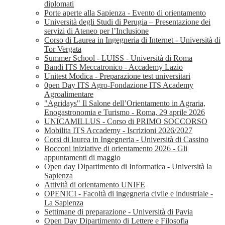
diplomati
Porte aperte alla Sapienza - Evento di orientamento
Università degli Studi di Perugia – Presentazione dei
servizi di Ateneo per l’Inclusione
Corso di Laurea in Ingegneria di Internet - Università di
Tor Vergata
Summer School - LUISS - Università di Roma
Bandi ITS Meccatronico - Accademy Lazio
Unitest Modica - Preparazione test universitari
0pen Day ITS Agro-Fondazione ITS Academy
Agroalimentare
"Agridays" Il Salone dell’Orientamento in Agraria,
Enogastronomia e Turismo - Roma, 29 aprile 2026
UNICAMILLUS - Corso di PRIMO SOCCORSO
Mobilita ITS Accademy - Iscrizioni 2026/2027
Corsi di laurea in Ingegneria - Università di Cassino
Bocconi iniziative di orientamento 2026 - Gli
appuntamenti di maggio
Open day Dipartimento di Informatica - Università la
Sapienza
Attività di orientamento UNIFE
OPENICI - Facoltà di ingegneria civile e industriale -
La Sapienza
Settimane di preparazione - Università di Pavia
Open Day Dipartimento di Lettere e Filosofia