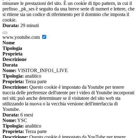
misurare le prestazioni del sito. È un cookie di tipo pattern, in cui il
prefisso _pk_ses è seguito da una breve serie di numeri e lettere, che
si ritiene sia un codice di riferimento per il dominio che imposta il
cookie.
Durata:
29 minuti
www.youtube.com
Nome
Tipologia
Proprieta
Descrizione
Durata
Nome:
VISITOR_INFO1_LIVE
Tipologia:
analitico
Proprieta:
Terza parte
Descrizione:
Questo cookie è impostato da Youtube per tenere
traccia delle preferenze dell'utente per i video di Youtube incorporati
nei siti; può anche determinare se il visitatore del sito web sta
utilizzando la nuova o la vecchia versione dell'interfaccia di
Youtube.
Durata:
6 mesi
Nome:
YSC
Tipologia:
analitico
Proprieta:
Terza parte
Descrizione:
Questo cookie è impostato da YouTube per tenere