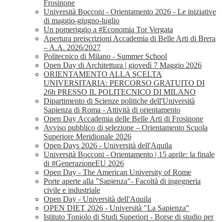
Frosinone
Università Bocconi - Orientamento 2026 - Le iniziative
di maggio-giugno-luglio
Un pomeriggio a #Economia Tor Vergata
Apertura preiscrizioni Accademia di Belle Arti di Brera
– A.A. 2026/2027
Politecnico di Milano - Summer School
Open Day di Architettura | giovedì 7 Maggio 2026
ORIENTAMENTO ALLA SCELTA
UNIVERSITARIA: PERCORSO GRATUITO DI
26h PRESSO IL POLITECNICO DI MILANO
Dipartimento di Scienze politiche dell'Università
Sapienza di Roma - Attività di orientamento
Open Day Accademia delle Belle Arti di Frosinone
Avviso pubblico di selezione – Orientamento Scuola
Superiore Meridionale 2026
Open Days 2026 - Università dell'Aquila
Università Bocconi - Orientamento | 15 aprile: la finale
di #GenerazioneEU 2026
Open Day - The American University of Rome
Porte aperte alla "Sapienza"- Facoltà di ingegneria
civile e industriale
Open Day - Università dell'Aquila
OPEN DIET 2026 - Università "La Sapienza"
Istituto Toniolo di Studi Superiori - Borse di studio per