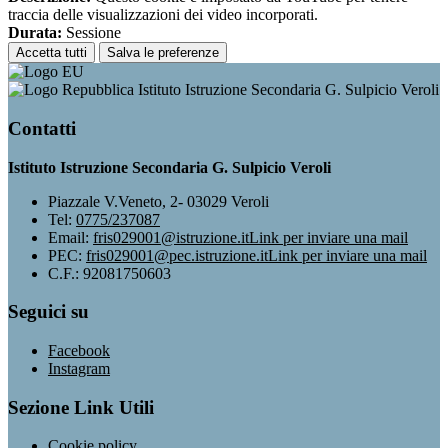
traccia delle visualizzazioni dei video incorporati.
Durata:
Sessione
Accetta tutti
Salva le preferenze
Istituto Istruzione Secondaria G. Sulpicio Veroli
Contatti
Istituto Istruzione Secondaria G. Sulpicio Veroli
Piazzale V.Veneto, 2- 03029 Veroli
Tel:
0775/237087
Email:
fris029001@istruzione.it
Link per inviare una mail
PEC:
fris029001@pec.istruzione.it
Link per inviare una mail
C.F.: 92081750603
Seguici su
Facebook
Instagram
Sezione Link Utili
Cookie policy