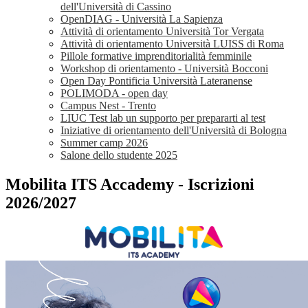
dell'Università di Cassino
OpenDIAG - Università La Sapienza
Attività di orientamento Università Tor Vergata
Attività di orientamento Università LUISS di Roma
Pillole formative imprenditorialità femminile
Workshop di orientamento - Università Bocconi
Open Day Pontificia Università Lateranense
POLIMODA - open day
Campus Nest - Trento
LIUC Test lab un supporto per prepararti al test
Iniziative di orientamento dell'Università di Bologna
Summer camp 2026
Salone dello studente 2025
Mobilita ITS Accademy - Iscrizioni
2026/2027