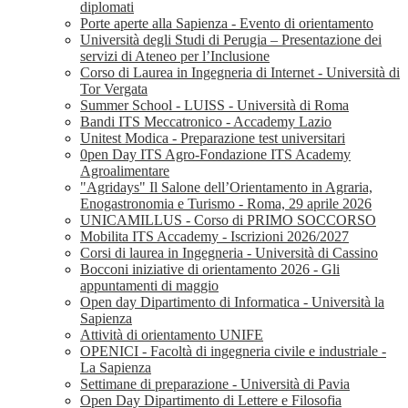
diplomati
Porte aperte alla Sapienza - Evento di orientamento
Università degli Studi di Perugia – Presentazione dei
servizi di Ateneo per l’Inclusione
Corso di Laurea in Ingegneria di Internet - Università di
Tor Vergata
Summer School - LUISS - Università di Roma
Bandi ITS Meccatronico - Accademy Lazio
Unitest Modica - Preparazione test universitari
0pen Day ITS Agro-Fondazione ITS Academy
Agroalimentare
"Agridays" Il Salone dell’Orientamento in Agraria,
Enogastronomia e Turismo - Roma, 29 aprile 2026
UNICAMILLUS - Corso di PRIMO SOCCORSO
Mobilita ITS Accademy - Iscrizioni 2026/2027
Corsi di laurea in Ingegneria - Università di Cassino
Bocconi iniziative di orientamento 2026 - Gli
appuntamenti di maggio
Open day Dipartimento di Informatica - Università la
Sapienza
Attività di orientamento UNIFE
OPENICI - Facoltà di ingegneria civile e industriale -
La Sapienza
Settimane di preparazione - Università di Pavia
Open Day Dipartimento di Lettere e Filosofia