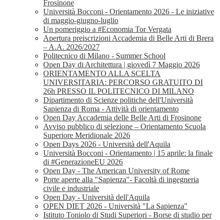
Frosinone
Università Bocconi - Orientamento 2026 - Le iniziative
di maggio-giugno-luglio
Un pomeriggio a #Economia Tor Vergata
Apertura preiscrizioni Accademia di Belle Arti di Brera
– A.A. 2026/2027
Politecnico di Milano - Summer School
Open Day di Architettura | giovedì 7 Maggio 2026
ORIENTAMENTO ALLA SCELTA
UNIVERSITARIA: PERCORSO GRATUITO DI
26h PRESSO IL POLITECNICO DI MILANO
Dipartimento di Scienze politiche dell'Università
Sapienza di Roma - Attività di orientamento
Open Day Accademia delle Belle Arti di Frosinone
Avviso pubblico di selezione – Orientamento Scuola
Superiore Meridionale 2026
Open Days 2026 - Università dell'Aquila
Università Bocconi - Orientamento | 15 aprile: la finale
di #GenerazioneEU 2026
Open Day - The American University of Rome
Porte aperte alla "Sapienza"- Facoltà di ingegneria
civile e industriale
Open Day - Università dell'Aquila
OPEN DIET 2026 - Università "La Sapienza"
Istituto Toniolo di Studi Superiori - Borse di studio per