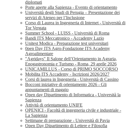
diplomati
Porte aperte alla Sapienza - Evento di orientamento
Università degli Studi di Perugia – Presentazione dei
servizi di Ateneo per l’Inclusione
Corso di Laurea in Ingegneria di Internet - Università di
Tor Vergata
Summer School - LUISS - Università di Roma
Bandi ITS Meccatronico - Accademy Lazio
Unitest Modica - Preparazione test universitari
0pen Day ITS Agro-Fondazione ITS Academy
Agroalimentare
"Agridays" Il Salone dell’Orientamento in Agraria,
Enogastronomia e Turismo - Roma, 29 aprile 2026
UNICAMILLUS - Corso di PRIMO SOCCORSO
Mobilita ITS Accademy - Iscrizioni 2026/2027
Corsi di laurea in Ingegneria - Università di Cassino
Bocconi iniziative di orientamento 2026 - Gli
appuntamenti di maggio
Open day Dipartimento di Informatica - Università la
Sapienza
Attività di orientamento UNIFE
OPENICI - Facoltà di ingegneria civile e industriale -
La Sapienza
Settimane di preparazione - Università di Pavia
Open Day Dipartimento di Lettere e Filosofia