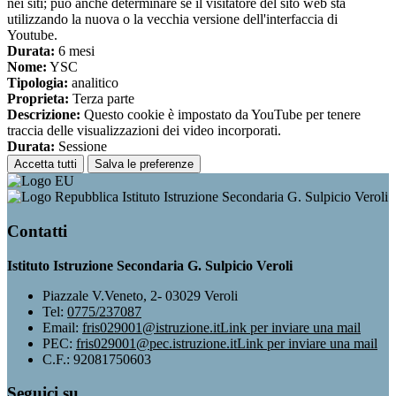
nei siti; può anche determinare se il visitatore del sito web sta
utilizzando la nuova o la vecchia versione dell'interfaccia di
Youtube.
Durata:
6 mesi
Nome:
YSC
Tipologia:
analitico
Proprieta:
Terza parte
Descrizione:
Questo cookie è impostato da YouTube per tenere
traccia delle visualizzazioni dei video incorporati.
Durata:
Sessione
Accetta tutti
Salva le preferenze
Istituto Istruzione Secondaria G. Sulpicio Veroli
Contatti
Istituto Istruzione Secondaria G. Sulpicio Veroli
Piazzale V.Veneto, 2- 03029 Veroli
Tel:
0775/237087
Email:
fris029001@istruzione.it
Link per inviare una mail
PEC:
fris029001@pec.istruzione.it
Link per inviare una mail
C.F.: 92081750603
Seguici su