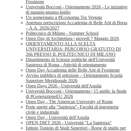
Frosinone
Università Bocconi - Orientamento 2026 - Le iniziative
di maggio-giugno-luglio
Un pomeriggio a #Economia Tor Vergata
Apertura preiscrizioni Accademia di Belle Arti di Brera
– A.A. 2026/2027
Politecnico di Milano - Summer School
Open Day di Architettura | giovedì 7 Maggio 2026
ORIENTAMENTO ALLA SCELTA
UNIVERSITARIA: PERCORSO GRATUITO DI
26h PRESSO IL POLITECNICO DI MILANO
Dipartimento di Scienze politiche dell'Università
Sapienza di Roma - Attività di orientamento
Open Day Accademia delle Belle Arti di Frosinone
Avviso pubblico di selezione – Orientamento Scuola
Superiore Meridionale 2026
Open Days 2026 - Università dell'Aquila
Università Bocconi - Orientamento | 15 aprile: la finale
di #GenerazioneEU 2026
Open Day - The American University of Rome
Porte aperte alla "Sapienza"- Facoltà di ingegneria
civile e industriale
Open Day - Università dell'Aquila
OPEN DIET 2026 - Università "La Sapienza"
Istituto Toniolo di Studi Superiori - Borse di studio per