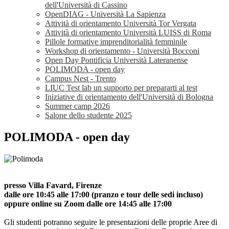
dell'Università di Cassino
OpenDIAG - Università La Sapienza
Attività di orientamento Università Tor Vergata
Attività di orientamento Università LUISS di Roma
Pillole formative imprenditorialità femminile
Workshop di orientamento - Università Bocconi
Open Day Pontificia Università Lateranense
POLIMODA - open day
Campus Nest - Trento
LIUC Test lab un supporto per prepararti al test
Iniziative di orientamento dell'Università di Bologna
Summer camp 2026
Salone dello studente 2025
POLIMODA - open day
presso Villa Favard, Firenze
dalle ore 10:45 alle 17:00 (pranzo e tour delle sedi incluso)
oppure online su Zoom dalle ore 14:45 alle 17:00
Gli studenti potranno seguire le presentazioni delle proprie Aree di