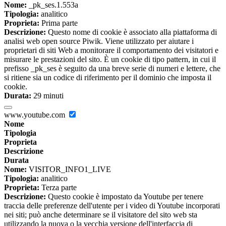
Nome:
_pk_ses.1.553a
Tipologia:
analitico
Proprieta:
Prima parte
Descrizione:
Questo nome di cookie è associato alla piattaforma di
analisi web open source Piwik. Viene utilizzato per aiutare i
proprietari di siti Web a monitorare il comportamento dei visitatori e
misurare le prestazioni del sito. È un cookie di tipo pattern, in cui il
prefisso _pk_ses è seguito da una breve serie di numeri e lettere, che
si ritiene sia un codice di riferimento per il dominio che imposta il
cookie.
Durata:
29 minuti
www.youtube.com
Nome
Tipologia
Proprieta
Descrizione
Durata
Nome:
VISITOR_INFO1_LIVE
Tipologia:
analitico
Proprieta:
Terza parte
Descrizione:
Questo cookie è impostato da Youtube per tenere
traccia delle preferenze dell'utente per i video di Youtube incorporati
nei siti; può anche determinare se il visitatore del sito web sta
utilizzando la nuova o la vecchia versione dell'interfaccia di