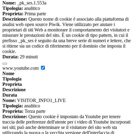
Nome:
_pk_ses.1.553a
Tipologia:
analitico
Proprieta:
Prima parte
Descrizione:
Questo nome di cookie è associato alla piattaforma di
analisi web open source Piwik. Viene utilizzato per aiutare i
proprietari di siti Web a monitorare il comportamento dei visitatori e
misurare le prestazioni del sito. È un cookie di tipo pattern, in cui il
prefisso _pk_ses è seguito da una breve serie di numeri e lettere, che
si ritiene sia un codice di riferimento per il dominio che imposta il
cookie.
Durata:
29 minuti
www.youtube.com
Nome
Tipologia
Proprieta
Descrizione
Durata
Nome:
VISITOR_INFO1_LIVE
Tipologia:
analitico
Proprieta:
Terza parte
Descrizione:
Questo cookie è impostato da Youtube per tenere
traccia delle preferenze dell'utente per i video di Youtube incorporati
nei siti; può anche determinare se il visitatore del sito web sta
utilizzando la nuova o la vecchia versione dell'interfaccia di