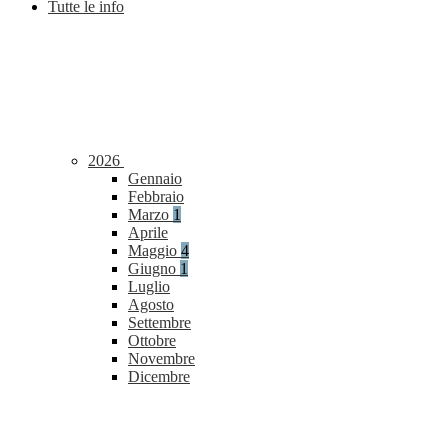
Tutte le info
2026
Gennaio
Febbraio
Marzo
1
Aprile
Maggio
4
Giugno
1
Luglio
Agosto
Settembre
Ottobre
Novembre
Dicembre