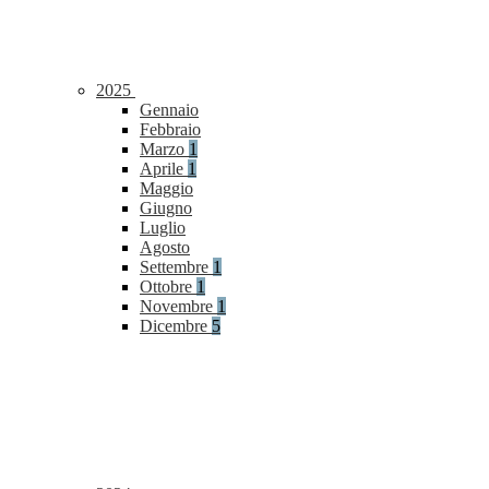
2025
Gennaio
Febbraio
Marzo
1
Aprile
1
Maggio
Giugno
Luglio
Agosto
Settembre
1
Ottobre
1
Novembre
1
Dicembre
5