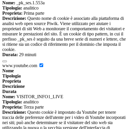
Nome:
_pk_ses.1.553a
Tipologia:
analitico
Proprieta:
Prima parte
Descrizione:
Questo nome di cookie è associato alla piattaforma di
analisi web open source Piwik. Viene utilizzato per aiutare i
proprietari di siti Web a monitorare il comportamento dei visitatori e
misurare le prestazioni del sito. È un cookie di tipo pattern, in cui il
prefisso _pk_ses è seguito da una breve serie di numeri e lettere, che
si ritiene sia un codice di riferimento per il dominio che imposta il
cookie.
Durata:
29 minuti
www.youtube.com
Nome
Tipologia
Proprieta
Descrizione
Durata
Nome:
VISITOR_INFO1_LIVE
Tipologia:
analitico
Proprieta:
Terza parte
Descrizione:
Questo cookie è impostato da Youtube per tenere
traccia delle preferenze dell'utente per i video di Youtube incorporati
nei siti; può anche determinare se il visitatore del sito web sta
utilizzando la nuova o la vecchia versione dell'interfaccia di