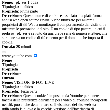
Nome:
_pk_ses.1.553a
Tipologia:
analitico
Proprieta:
Prima parte
Descrizione:
Questo nome di cookie è associato alla piattaforma di
analisi web open source Piwik. Viene utilizzato per aiutare i
proprietari di siti Web a monitorare il comportamento dei visitatori e
misurare le prestazioni del sito. È un cookie di tipo pattern, in cui il
prefisso _pk_ses è seguito da una breve serie di numeri e lettere, che
si ritiene sia un codice di riferimento per il dominio che imposta il
cookie.
Durata:
29 minuti
www.youtube.com
Nome
Tipologia
Proprieta
Descrizione
Durata
Nome:
VISITOR_INFO1_LIVE
Tipologia:
analitico
Proprieta:
Terza parte
Descrizione:
Questo cookie è impostato da Youtube per tenere
traccia delle preferenze dell'utente per i video di Youtube incorporati
nei siti; può anche determinare se il visitatore del sito web sta
utilizzando la nuova o la vecchia versione dell'interfaccia di