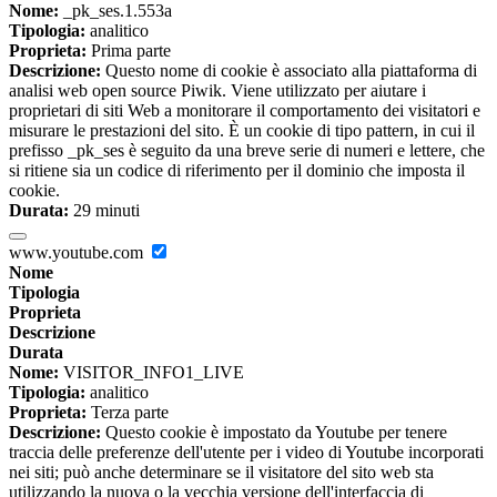
Nome:
_pk_ses.1.553a
Tipologia:
analitico
Proprieta:
Prima parte
Descrizione:
Questo nome di cookie è associato alla piattaforma di
analisi web open source Piwik. Viene utilizzato per aiutare i
proprietari di siti Web a monitorare il comportamento dei visitatori e
misurare le prestazioni del sito. È un cookie di tipo pattern, in cui il
prefisso _pk_ses è seguito da una breve serie di numeri e lettere, che
si ritiene sia un codice di riferimento per il dominio che imposta il
cookie.
Durata:
29 minuti
www.youtube.com
Nome
Tipologia
Proprieta
Descrizione
Durata
Nome:
VISITOR_INFO1_LIVE
Tipologia:
analitico
Proprieta:
Terza parte
Descrizione:
Questo cookie è impostato da Youtube per tenere
traccia delle preferenze dell'utente per i video di Youtube incorporati
nei siti; può anche determinare se il visitatore del sito web sta
utilizzando la nuova o la vecchia versione dell'interfaccia di