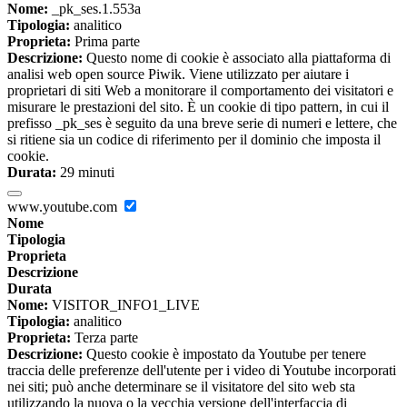
Nome:
_pk_ses.1.553a
Tipologia:
analitico
Proprieta:
Prima parte
Descrizione:
Questo nome di cookie è associato alla piattaforma di
analisi web open source Piwik. Viene utilizzato per aiutare i
proprietari di siti Web a monitorare il comportamento dei visitatori e
misurare le prestazioni del sito. È un cookie di tipo pattern, in cui il
prefisso _pk_ses è seguito da una breve serie di numeri e lettere, che
si ritiene sia un codice di riferimento per il dominio che imposta il
cookie.
Durata:
29 minuti
www.youtube.com
Nome
Tipologia
Proprieta
Descrizione
Durata
Nome:
VISITOR_INFO1_LIVE
Tipologia:
analitico
Proprieta:
Terza parte
Descrizione:
Questo cookie è impostato da Youtube per tenere
traccia delle preferenze dell'utente per i video di Youtube incorporati
nei siti; può anche determinare se il visitatore del sito web sta
utilizzando la nuova o la vecchia versione dell'interfaccia di