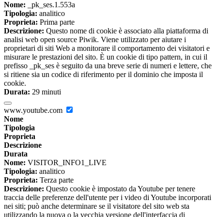
Nome:
_pk_ses.1.553a
Tipologia:
analitico
Proprieta:
Prima parte
Descrizione:
Questo nome di cookie è associato alla piattaforma di
analisi web open source Piwik. Viene utilizzato per aiutare i
proprietari di siti Web a monitorare il comportamento dei visitatori e
misurare le prestazioni del sito. È un cookie di tipo pattern, in cui il
prefisso _pk_ses è seguito da una breve serie di numeri e lettere, che
si ritiene sia un codice di riferimento per il dominio che imposta il
cookie.
Durata:
29 minuti
www.youtube.com
Nome
Tipologia
Proprieta
Descrizione
Durata
Nome:
VISITOR_INFO1_LIVE
Tipologia:
analitico
Proprieta:
Terza parte
Descrizione:
Questo cookie è impostato da Youtube per tenere
traccia delle preferenze dell'utente per i video di Youtube incorporati
nei siti; può anche determinare se il visitatore del sito web sta
utilizzando la nuova o la vecchia versione dell'interfaccia di