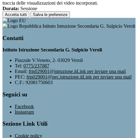
traccia delle visualizzazioni dei video incorporati.
Durata:
Sessione
Accetta tutti
Salva le preferenze
Istituto Istruzione Secondaria G. Sulpicio Veroli
Contatti
Istituto Istruzione Secondaria G. Sulpicio Veroli
Piazzale V.Veneto, 2- 03029 Veroli
Tel:
0775/237087
Email:
fris029001@istruzione.it
Link per inviare una mail
PEC:
fris029001@pec.istruzione.it
Link per inviare una mail
C.F.: 92081750603
Seguici su
Facebook
Instagram
Sezione Link Utili
Cookie policy