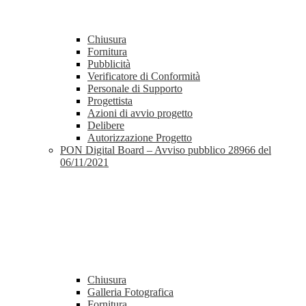
Chiusura
Fornitura
Pubblicità
Verificatore di Conformità
Personale di Supporto
Progettista
Azioni di avvio progetto
Delibere
Autorizzazione Progetto
PON Digital Board – Avviso pubblico 28966 del
06/11/2021
Chiusura
Galleria Fotografica
Fornitura