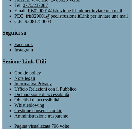
Tel:
0775/237087
Email:
fris029001@istruzione.it
Link per inviare una mail
PEC:
fris029001@pec.istruzione.it
Link per inviare una mail
C.F.: 92081750603
Seguici su
Facebook
Instagram
Sezione Link Utili
Cookie policy
Note legali
Informativa Privacy
Ufficio Relazioni con il Pubblico
Dichiarazione di accessibilità
Obiettivi di accessibilità
Whistleblowing
Gestione consensi cookie
Amministrazione trasparente
Pagina visualizzata
796
volte