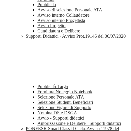
Pubblicità
Avviso di selezione Personale ATA
Avviso interno Collaudatore
Avviso interno Progettista
Avvio Progetto
Candidatura e Delibere
Supporti Didattici - Avviso Prot.19146 del 06/07/2020
Pubblicità-Targa
Fornitura Noleggio Notebook
Selezione Personale ATA
Selezione Studenti Beneficiari
Selezione Figure di Supporto
Nomina DS e DSGA
Avvio - Supporti didattici
Autorizzazione e Delibere - Supporti didattici
PONFESR Smart Class II Ciclo-Avviso 11978 del