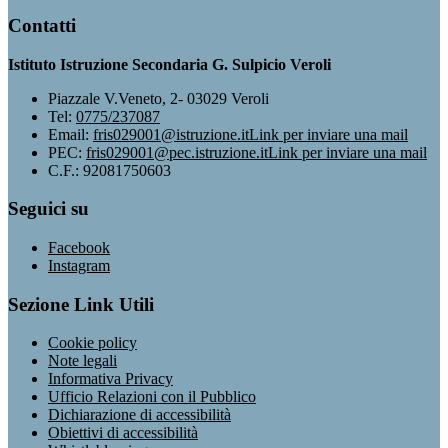
Contatti
Istituto Istruzione Secondaria G. Sulpicio Veroli
Piazzale V.Veneto, 2- 03029 Veroli
Tel:
0775/237087
Email:
fris029001@istruzione.it
Link per inviare una mail
PEC:
fris029001@pec.istruzione.it
Link per inviare una mail
C.F.: 92081750603
Seguici su
Facebook
Instagram
Sezione Link Utili
Cookie policy
Note legali
Informativa Privacy
Ufficio Relazioni con il Pubblico
Dichiarazione di accessibilità
Obiettivi di accessibilità