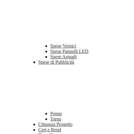
Spese Vernici
Spese Pannelli LED
Spese Armadi
Spese di Pubblicità
Penne
Targa
Chiusura Progetto
Cert e Rend