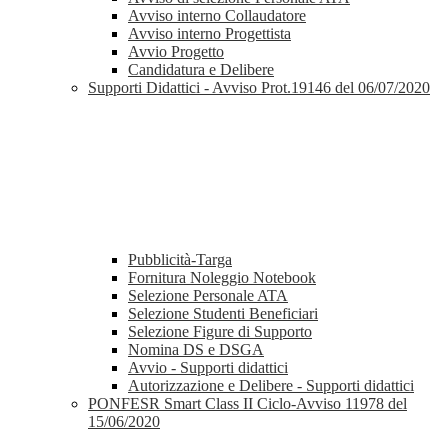
Avviso interno Collaudatore
Avviso interno Progettista
Avvio Progetto
Candidatura e Delibere
Supporti Didattici - Avviso Prot.19146 del 06/07/2020
Pubblicità-Targa
Fornitura Noleggio Notebook
Selezione Personale ATA
Selezione Studenti Beneficiari
Selezione Figure di Supporto
Nomina DS e DSGA
Avvio - Supporti didattici
Autorizzazione e Delibere - Supporti didattici
PONFESR Smart Class II Ciclo-Avviso 11978 del
15/06/2020