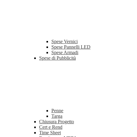
Spese Vernici
Spese Pannelli LED
Spese Armadi
Spese di Pubblicità
Penne
Targa
Chiusura Progetto
Cert e Rend
Time Sheet