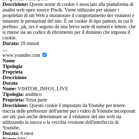
Descrizione:
Questo nome di cookie è associato alla piattaforma di
analisi web open source Piwik. Viene utilizzato per aiutare i
proprietari di siti Web a monitorare il comportamento dei visitatori e
misurare le prestazioni del sito. È un cookie di tipo pattern, in cui il
prefisso _pk_ses è seguito da una breve serie di numeri e lettere, che
si ritiene sia un codice di riferimento per il dominio che imposta il
cookie.
Durata:
29 minuti
www.youtube.com
Nome
Tipologia
Proprieta
Descrizione
Durata
Nome:
VISITOR_INFO1_LIVE
Tipologia:
analitico
Proprieta:
Terza parte
Descrizione:
Questo cookie è impostato da Youtube per tenere
traccia delle preferenze dell'utente per i video di Youtube incorporati
nei siti; può anche determinare se il visitatore del sito web sta
utilizzando la nuova o la vecchia versione dell'interfaccia di
Youtube.
Durata:
6 mesi
Nome:
YSC